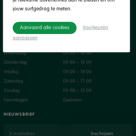
je relevante advertenties aan te bieden en om
Privacybeleid
jouw surfgedrag te meten.
OPENINGSUREN
Aanvaard alle cookies
Voorkeuren
Maandag
09:00 – 18:00
aanpassen
Dinsdag
Gesloten
Woensdag
09:00 – 18:00
Donderdag
09:00 – 18:00
Vrijdag
09:00 – 18:00
Zaterdag
09:00 – 17:00
Zondag
09:00 – 12:00
Feestdagen
Gesloten
NIEUWSBRIEF