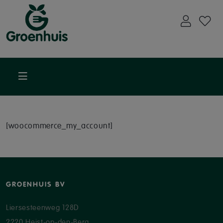
[woocommerce_my_account]
GROENHUIS BV
Liersesteenweg 128D
2220 Heist-op-den-Berg