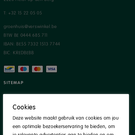
T:
+32 15 22 05 05
groenhuis@verswinkel.be
BTW BE 0444.685.711
IBAN: BE55 7332 1513 7744
BIC: KREDBEBB
SITEMAP
Traiteur
Catering
Cookies
Groothandel
Deze website maakt gebruik van cookies om jou
Webshop
een optimale bezoekerservaring te bieden, om
Contact